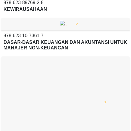
978-623-89769-2-8
KEWIRAUSAHAAN
>
978-623-10-7361-7
DASAR-DASAR KEUANGAN DAN AKUNTANSI UNTUK
MANAJER NON-KEUANGAN
>
978-623-89769-4-2
TEKNOLOGI HIJAU DALAM TEKNIK SIPIL:
PENDEKATAN BERKELANJUTAN
>
978-623-89769-5-9
TEKNIK ELEKTRO SIRKUIT, SISTEM, DAN ENERGI