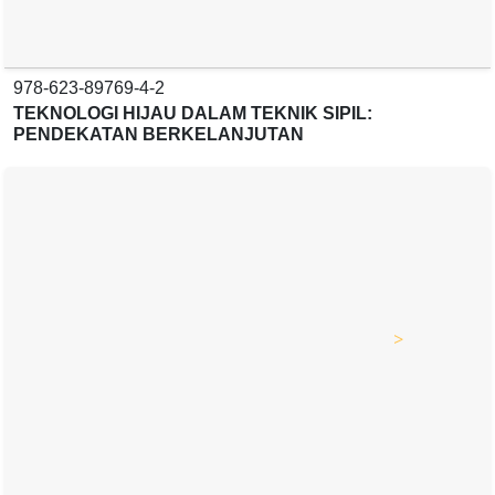
>
978-623-89769-6-6
TEKNIK INDUSTRI : MANAJEMEN DAN OPTIMALISASI
SISTEM
>
978-623-89922-0-1
PENGANTAR SISTEM INFORMASI
>
978-623-89769-8-0
ANALISIS LAPORAN KEUANGAN DAN PENILAIAN
KEAMANAN
>
978-623-89769-9-7