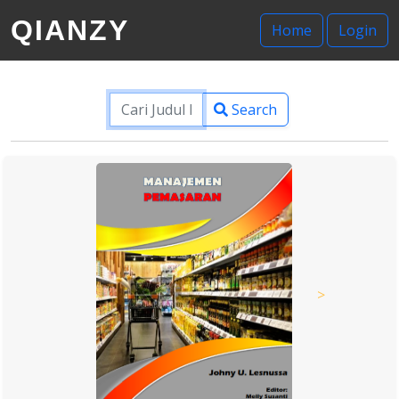
QIANZY
Home
Login
Search
>