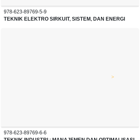
INOVASI MATERIAL DAN METODE KONSTRUKSI
>
978-623-89922-1-8
ANALISIS DATA DENGAN SPSS
>
978-623-89922-2-5
KESEHATAN REPRODUKSI
>
978-623-89922-8-7
STRATEGI PENDAYAGUNAAN TENAGA PROMOSI
KESEHATAN
>
978-623-89922-3-2